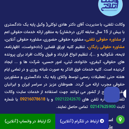
وکالت تلفنی، با مدیریت آقای دکتر هادی توکلی( وکیل پایه یک دادگستری
با بیش از 15 سال سابقه کاری درخشان) به منظور ارائه خدمات حقوقی اعم
از
مشاوره حقوقی تلفنی
، مشاوره حقوقی حضوری، مشاوره حقوقی آنلاین،
مشاوره حقوقی رایگان
، تنظیم کلیه اوراق قضایی (دادخواست، اظهارنامه،
لایحه، شکوائیه و ...)، تنظیم انواع قرارداد و قبول وکالت افراد برای پرونده
های حقوقی، کیفری، خانواده، ثبتی، امور حسبی، شرکت ها و ... ایجاد
گردیده است. کلیه خدمات فوق الذکر به صورت شبانه روزی و در تمامی ایام
هفته حتی تعطیلات رسمی توسط وکلای پایه یک دادگستری و مشاورین
حقوقی مجرب ارائه می گردد. هموطنان عزیز در سراسر ایران و ایرانیان
مقیم در خارج از کشور می توانند جهت استفاده از خدمات سایت وکالت
تلفنی با شماره تلفن های
09212242670
و یا
09216078618
یا شماره
ثابت
02147625900
تماس حاصل نمایند.
استان مازندران آمل، محله: امام خمینی ، کوچه شهید
ارتباط در تلگرام (آنلاین)
ارتباط در واتساپ (آنلاین)
علی مازندرانی( افتاب یک)، بن بست معراج 4 پلاک 0