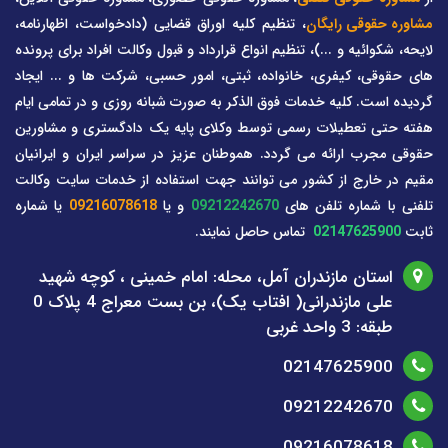
مشاوره حقوقی رایگان
، تنظیم کلیه اوراق قضایی (دادخواست، اظهارنامه،
لایحه، شکوائیه و ...)، تنظیم انواع قرارداد و قبول وکالت افراد برای پرونده
های حقوقی، کیفری، خانواده، ثبتی، امور حسبی، شرکت ها و ... ایجاد
گردیده است. کلیه خدمات فوق الذکر به صورت شبانه روزی و در تمامی ایام
هفته حتی تعطیلات رسمی توسط وکلای پایه یک دادگستری و مشاورین
حقوقی مجرب ارائه می گردد. هموطنان عزیز در سراسر ایران و ایرانیان
مقیم در خارج از کشور می توانند جهت استفاده از خدمات سایت وکالت
تلفنی با شماره تلفن های
09212242670
و یا
09216078618
یا شماره
ثابت
02147625900
تماس حاصل نمایند.
استان مازندران آمل، محله: امام خمینی ، کوچه شهید
علی مازندرانی( افتاب یک)، بن بست معراج 4 پلاک 0
طبقه: 3 واحد غربی
02147625900
09212242670
09216078618