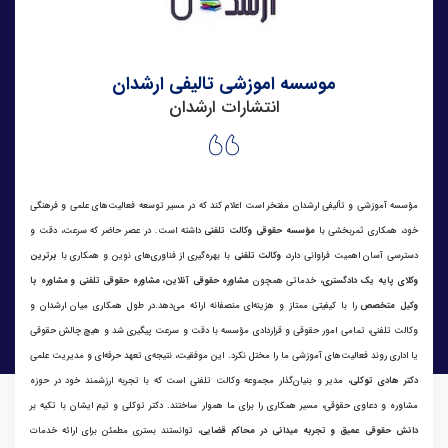
موسسه اموزشی تالیفی ارشدان
انتشارات ارشدان
مؤسسه آموزشی و تألیفی ارشدان مفتخر است اعلام کند که در مسیر توسعه فعالیت‌های علمی و فرهنگی
خود، همکاری ثمربخشی با
مؤسسه حقوقی وکالت تلفنی
داشته است. در عصر حاضر که سرعت، دقت و
دسترسی آسان اهمیت فراوانی دارد،
وکالت تلفنی
با بهره‌گیری از فناوری‌های نوین و همکاری با
برترین
وکلای پایه یک دادگستری
، خدماتی همچون
مشاوره حقوقی آنلاین، مشاوره حقوقی تلفنی و مشاوره با
وکیل متخصص
را با کیفیتی ممتاز و هزینه‌ای منصفانه ارائه می‌دهد.در طول همکاری میان ارشدان و
وکالت تلفنی، تمامی امور حقوقی و قراردادی مؤسسه با دقت و سرعت پیگیری شد و هیچ چالش حقوقی
یا اداری روند فعالیت‌های آموزشی ما را مختل نکرد. این موفقیت، نتیجه‌ی تعهد حرفه‌ای و مدیریت علمی
دکتر هادی توکلی
، مدیر و بنیان‌گذار مجموعه وکالت تلفنی است که با تجربه ارزشمند خود در حوزه
مشاوره و دعاوی حقوقی، مسیر همکاری را برای ما هموار ساختند. دکتر توکلی و تیم ایشان با تکیه بر
دانش حقوقی عمیق و تجربه میدانی در محاکم قضایی
، توانستند بستری مطمئن برای ارائه خدمات