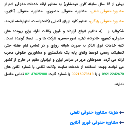
بیش از 15 سال سابقه کاری درخشان) به منظور ارائه خدمات حقوقی اعم از
مشاوره حقوقی تلفنی
، مشاوره حقوقی حضوری، مشاوره حقوقی آنلاین،
مشاوره حقوقی رایگان
، تنظیم کلیه اوراق قضایی (دادخواست، اظهارنامه، لایحه،
شکوائیه و ...)، تنظیم انواع قرارداد و قبول وکالت افراد برای پرونده های
حقوقی، کیفری، خانواده، ثبتی، امور حسبی، شرکت ها و ... ایجاد گردیده است.
کلیه خدمات فوق الذکر به صورت شبانه روزی و در تمامی ایام هفته حتی
تعطیلات رسمی توسط وکلای پایه یک دادگستری و مشاورین حقوقی مجرب
ارائه می گردد. هموطنان عزیز در سراسر ایران و ایرانیان مقیم در خارج از کشور
می توانند جهت استفاده از خدمات سایت وکالت تلفنی با شماره تلفن های
09212242670
و یا
09216078618
یا شماره ثابت
02147625900
تماس حاصل
نمایند.
هزینه مشاوره حقوقی تلفنی
مشاوره حقوقی فوری آنلاین