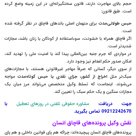
حجم بالای مهاجرت دارند، قانون سختگیرانه‌ای در این زمینه وضع کرده
است. طبق قانون:
حبس طولانی‌مدت
برای متهمان اصلی باندهای قاچاق در نظر گرفته شده
است.
اگر قاچاق همراه با خشونت، سوءاستفاده از کودکان یا زنان باشد، مجازات
شدیدتر است.
در مواردی که جرم جنبه بین‌المللی پیدا کند یا امنیت ملی را تهدید کند،
امکان صدور حکم
اعدام
نیز وجود دارد.
از سوی دیگر، کسانی که صرفاً مهاجر غیرقانونی هستند، با مجازات‌های
سبک‌تر مثل
اخراج از کشور، جزای نقدی یا حبس کوتاه‌مدت
مواجه
می‌شوند. اینجاست که تسلط وکیل متخصص می‌تواند مرز میان یک
مجازات سنگین و یک حکم سبک را تعیین کند.
جهت دریافت
مشاوره حقوقی تلفنی در روزهای تعطیل
با
09212242670 تماس بگیرید.
نقش وکیل پرونده‌های قاچاق انسان
پرونده‌های قاچاق انسان پیچیده‌اند؛ چراکه هم پای قوانین داخلی و هم پای