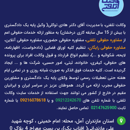
وکالت تلفنی، با مدیریت آقای دکتر هادی توکلی( وکیل پایه یک دادگستری
با بیش از 15 سال سابقه کاری درخشان) به منظور ارائه خدمات حقوقی اعم
از
مشاوره حقوقی تلفنی
، مشاوره حقوقی حضوری، مشاوره حقوقی آنلاین،
مشاوره حقوقی رایگان
، تنظیم کلیه اوراق قضایی (دادخواست، اظهارنامه،
لایحه، شکوائیه و ...)، تنظیم انواع قرارداد و قبول وکالت افراد برای پرونده
های حقوقی، کیفری، خانواده، ثبتی، امور حسبی، شرکت ها و ... ایجاد
گردیده است. کلیه خدمات فوق الذکر به صورت شبانه روزی و در تمامی ایام
هفته حتی تعطیلات رسمی توسط وکلای پایه یک دادگستری و مشاورین
حقوقی مجرب ارائه می گردد. هموطنان عزیز در سراسر ایران و ایرانیان
مقیم در خارج از کشور می توانند جهت استفاده از خدمات سایت وکالت
تلفنی با شماره تلفن های
09212242670
و یا
09216078618
یا شماره
ثابت
02147625900
تماس حاصل نمایند.
استان مازندران آمل، محله: امام خمینی ، کوچه شهید
علی مازندرانی( افتاب یک)، بن بست معراج 4 پلاک 0