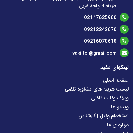
طبقه: 3 واحد غربی
02147625900
09212242670
09216078618
vakiltel@gmail.com
لینکهای مفید
صفحه اصلی
لیست هزینه های مشاوره تلفنی
وبلاگ وکالت تلفنی
ویدیو ها
استخدام وکیل | کارشناس
درباره ی ما