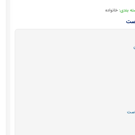
ه بندی:
خانواده
است
 است